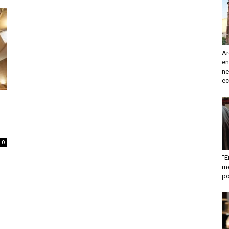
turismo
Ar
en
y
ne
ec
mas
0
“E
me
po