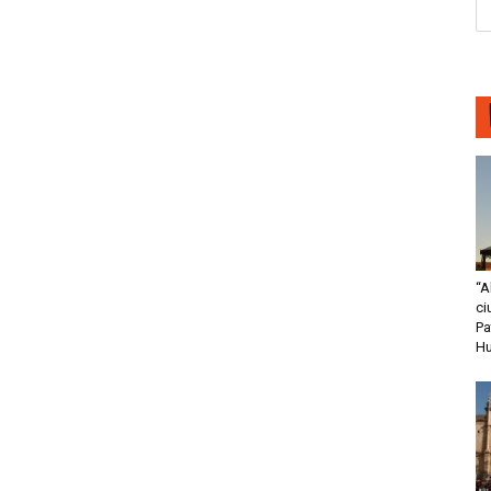
“A
ci
Pa
H