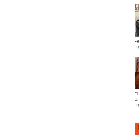
FR
He
El
Un
He