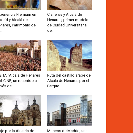
periencia Premium en
Cisneros y Alcalá de
drid y Alcalá de
Henares, primer modelo
nares, Patrimonio de
de Ciudad Universitaria
..
de...
SITA “Alcalá de Henares
Ruta del castillo árabe de
ALCINE, un recorrido a
Alcalá de Henares por el
avés de...
Parque...
aje por la Alcarria de
Museos de Madrid, una