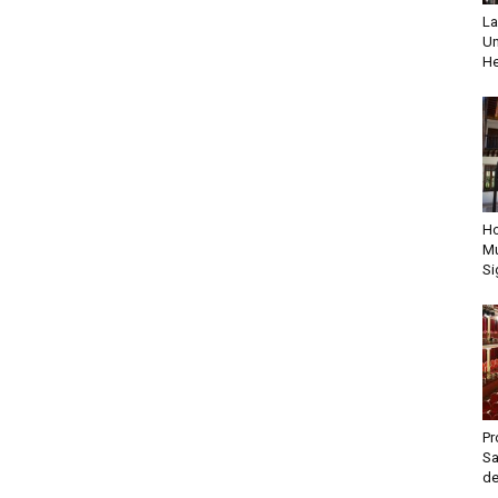
La
Un
He
Ho
Mu
Si
Pr
Sa
de