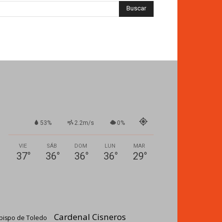
53%
2.2m/s
0%
VIE
SÁB
DOM
LUN
MAR
37
°
36
°
36
°
36
°
29
°
Cardenal Cisneros
bispo de Toledo