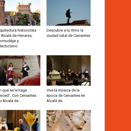
quitectura historicista
Descubre a tu ritmo la
 Alcalá de Henares,
ciudad natal de Cervantes
omudéjar y
lecticismo.
n qué se le haga
Vive la música de la
rced”. Con Cervantes
época de Cervantes en
r Alcalá de...
Alcalá de...