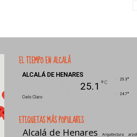
EL TIEMPO EN ALCALÁ
ALCALÁ DE HENARES
°
25.3
°
C
25.1
°
24.7
Cielo Claro
ETIQUETAS MÁS POPULARES
Alcalá de Henares
Arquitectura
arzo