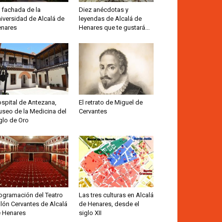
 fachada de la
Diez anécdotas y
iversidad de Alcalá de
leyendas de Alcalá de
nares
Henares que te gustará...
spital de Antezana,
El retrato de Miguel de
seo de la Medicina del
Cervantes
glo de Oro
ogramación del Teatro
Las tres culturas en Alcalá
lón Cervantes de Alcalá
de Henares, desde el
 Henares
siglo XII