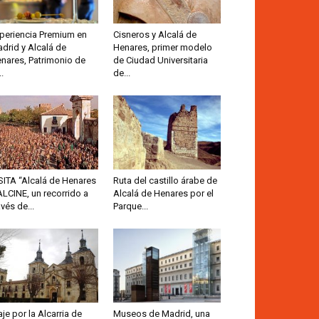
periencia Premium en
Cisneros y Alcalá de
drid y Alcalá de
Henares, primer modelo
nares, Patrimonio de
de Ciudad Universitaria
..
de...
SITA “Alcalá de Henares
Ruta del castillo árabe de
ALCINE, un recorrido a
Alcalá de Henares por el
avés de...
Parque...
aje por la Alcarria de
Museos de Madrid, una