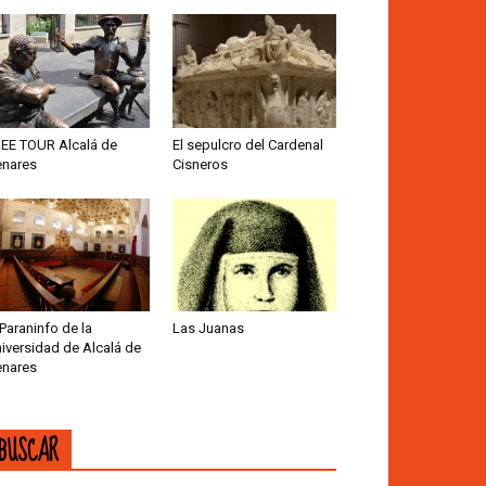
EE TOUR Alcalá de
El sepulcro del Cardenal
nares
Cisneros
 Paraninfo de la
Las Juanas
iversidad de Alcalá de
nares
BUSCAR