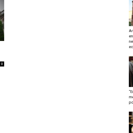
turismo
Ar
en
y
ne
ec
0
mas
“E
me
po