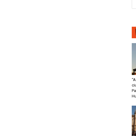
“A
ci
Pa
H