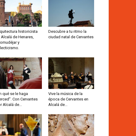
quitectura historicista
Descubre a tu ritmo la
 Alcalá de Henares,
ciudad natal de Cervantes
omudéjar y
lecticismo.
n qué se le haga
Vive la música de la
rced”. Con Cervantes
época de Cervantes en
r Alcalá de...
Alcalá de...