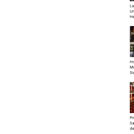
La
Un
He
Ho
Mu
Si
Pr
Sa
de