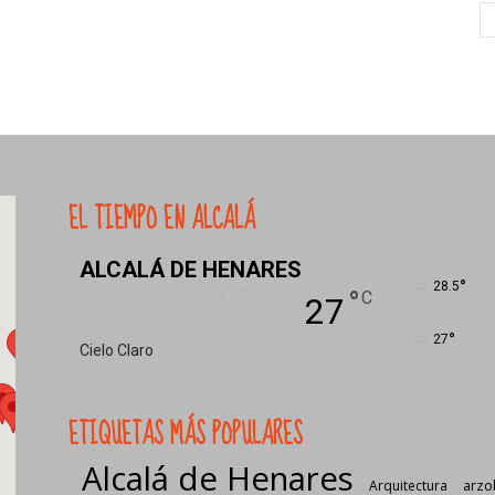
EL TIEMPO EN ALCALÁ
ALCALÁ DE HENARES
°
28.5
°
C
27
°
27
Cielo Claro
ETIQUETAS MÁS POPULARES
Alcalá de Henares
Arquitectura
arzo