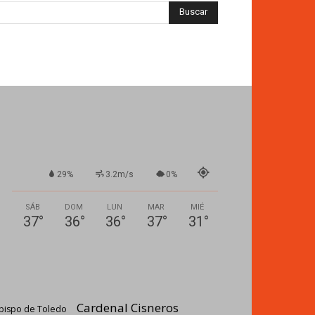
29%
3.2m/s
0%
SÁB
DOM
LUN
MAR
MIÉ
37
°
36
°
36
°
37
°
31
°
Cardenal Cisneros
bispo de Toledo