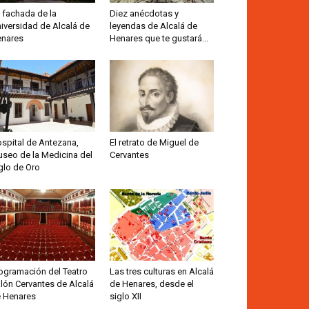
 fachada de la
Diez anécdotas y
iversidad de Alcalá de
leyendas de Alcalá de
nares
Henares que te gustará...
spital de Antezana,
El retrato de Miguel de
seo de la Medicina del
Cervantes
glo de Oro
ogramación del Teatro
Las tres culturas en Alcalá
lón Cervantes de Alcalá
de Henares, desde el
 Henares
siglo XII