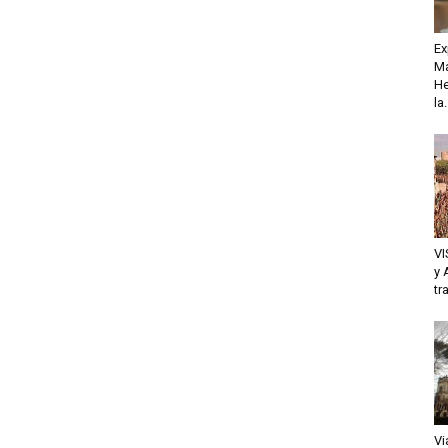
Ex
Ma
He
la.
VI
y 
tr
Vi