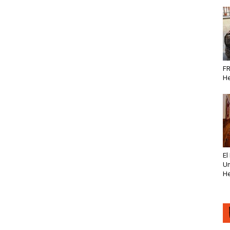
FR
He
El
Un
He