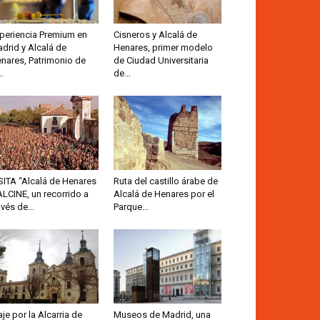
periencia Premium en
Cisneros y Alcalá de
drid y Alcalá de
Henares, primer modelo
nares, Patrimonio de
de Ciudad Universitaria
..
de...
SITA “Alcalá de Henares
Ruta del castillo árabe de
ALCINE, un recorrido a
Alcalá de Henares por el
avés de...
Parque...
aje por la Alcarria de
Museos de Madrid, una