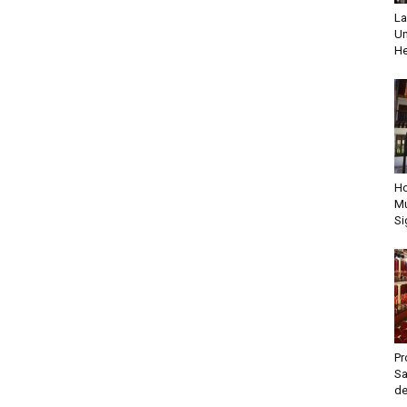
La
Un
He
Ho
Mu
Si
Pr
Sa
de