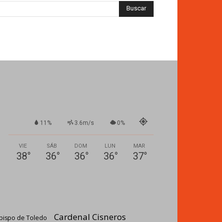
11%
3.6m/s
0%
VIE
SÁB
DOM
LUN
MAR
38
°
36
°
36
°
36
°
37
°
Cardenal Cisneros
bispo de Toledo