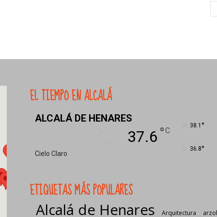
EL TIEMPO EN ALCALÁ
ALCALÁ DE HENARES
°
38.1
°
C
37.6
°
36.8
Cielo Claro
ETIQUETAS MÁS POPULARES
Alcalá de Henares
Arquitectura
arzo