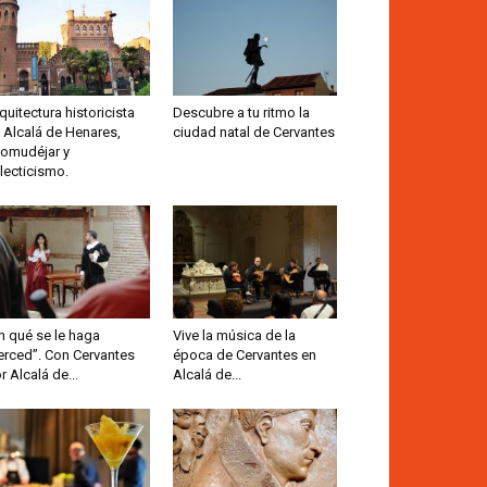
quitectura historicista
Descubre a tu ritmo la
 Alcalá de Henares,
ciudad natal de Cervantes
omudéjar y
lecticismo.
n qué se le haga
Vive la música de la
rced”. Con Cervantes
época de Cervantes en
r Alcalá de...
Alcalá de...