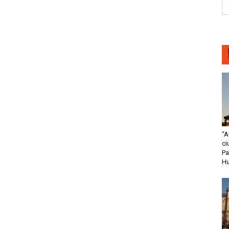
“A
ci
Pa
H