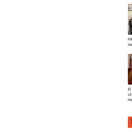
FR
He
El
Un
He