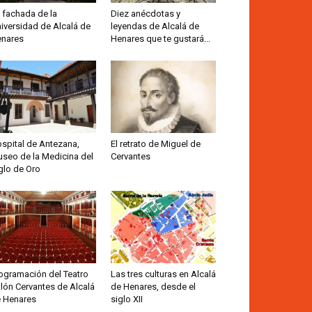
 fachada de la
Diez anécdotas y
iversidad de Alcalá de
leyendas de Alcalá de
nares
Henares que te gustará...
spital de Antezana,
El retrato de Miguel de
seo de la Medicina del
Cervantes
glo de Oro
ogramación del Teatro
Las tres culturas en Alcalá
lón Cervantes de Alcalá
de Henares, desde el
 Henares
siglo XII