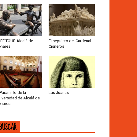
EE TOUR Alcalá de
El sepulcro del Cardenal
nares
Cisneros
 Paraninfo de la
Las Juanas
iversidad de Alcalá de
nares
BUSCAR