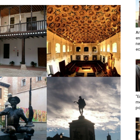
turismo
Ar
en
y
ne
ec
mas
“E
me
po