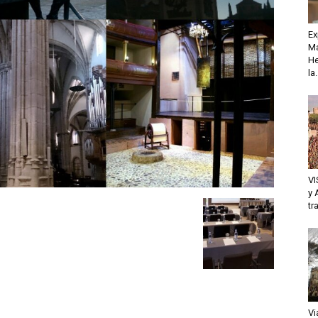
Ex
Ma
He
la.
VI
y 
tr
Vi