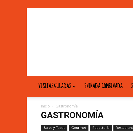
VISITAS GUIADAS
ENTRADA COMBINADA
S
Inicio
Gastronomía
GASTRONOMÍA
Bares y Tapas
Gourmet
Repostería
Restauran