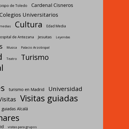
Cardenal Cisneros
bispo de Toledo
Colegios Universitarios
Cultura
Edad Media
omedias
Jesuitas
ospital de Antezana
Leyendas
s
Palacio Arzobispal
Musica
d
Turismo
Teatro
l
es
Universidad
turismo en Madrid
Visitas guiadas
Visitas
s guiadas Alcalá
enares
id
visitas para grupos