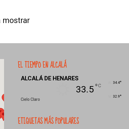
turismo
a mostrar
y
EL TIEMPO EN ALCALÁ
mas
ALCALÁ DE HENARES
°
34.4
°
C
33.5
°
32.9
Cielo Claro
ETIQUETAS MÁS POPULARES