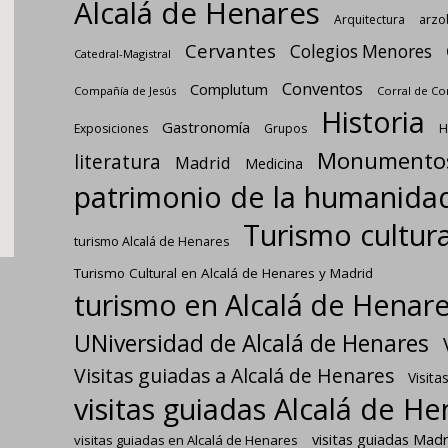
Alcalá de Henares
Arquitectura
arzo
Cervantes
Colegios Menores
Catedral-Magistral
Conventos
Complutum
Compañía de Jesús
Corral de C
Historia
Gastronomía
Exposiciones
Grupos
H
Monumento
literatura
Madrid
Medicina
patrimonio de la humanida
Turismo cultura
turismo Alcalá de Henares
Turismo Cultural en Alcalá de Henares y Madrid
turismo en Alcalá de Henar
UNiversidad de Alcalá de Henares
Visitas guiadas a Alcalá de Henares
Visita
visitas guiadas Alcalá de H
visitas guiadas Madr
visitas guiadas en Alcalá de Henares