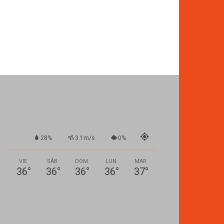
28%
3.1m/s
0%
VIE
SÁB
DOM
LUN
MAR
36
°
36
°
36
°
36
°
37
°