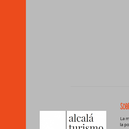
SOB
La m
la p