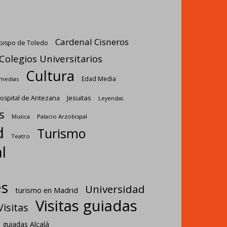
Cardenal Cisneros
bispo de Toledo
Colegios Universitarios
Cultura
Edad Media
omedias
Jesuitas
ospital de Antezana
Leyendas
s
Palacio Arzobispal
Musica
d
Turismo
Teatro
l
es
Universidad
turismo en Madrid
Visitas guiadas
Visitas
s guiadas Alcalá