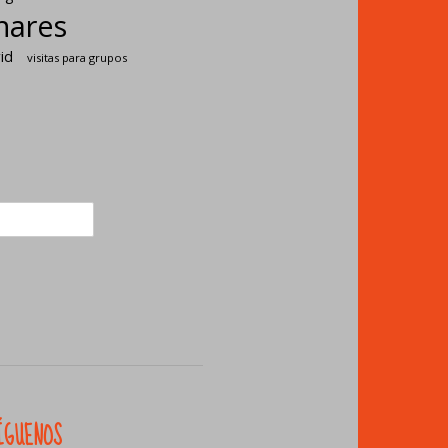
enares
id
visitas para grupos
ÍGUENOS