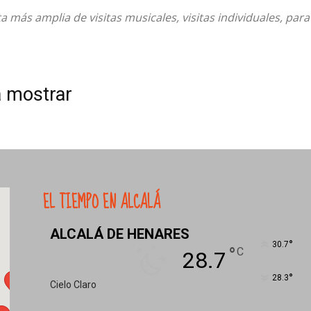
turismo
ta más amplia de visitas musicales, visitas individuales, para
a mostrar
y
mas
EL TIEMPO EN ALCALÁ
ALCALÁ DE HENARES
°
30.7
°
C
28.7
°
28.3
Cielo Claro