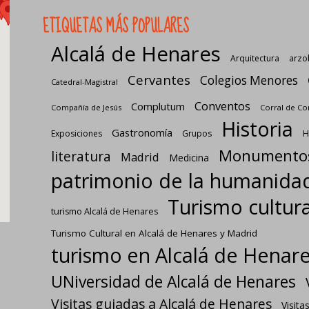
ETIQUETAS MÁS POPULARES
Alcalá de Henares
Arquitectura
arzo
Cervantes
Colegios Menores
Catedral-Magistral
Conventos
Complutum
Compañía de Jesús
Corral de C
Historia
Gastronomía
Exposiciones
Grupos
H
Monumento
literatura
Madrid
Medicina
patrimonio de la humanida
Turismo cultura
turismo Alcalá de Henares
Turismo Cultural en Alcalá de Henares y Madrid
turismo en Alcalá de Henar
UNiversidad de Alcalá de Henares
Visitas guiadas a Alcalá de Henares
Visita