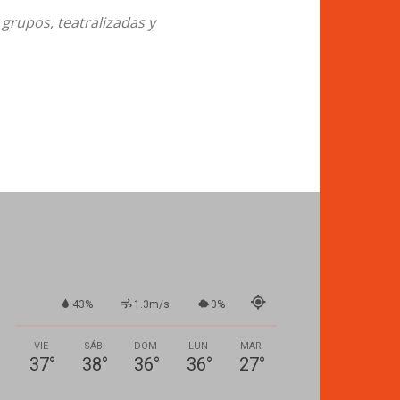
 grupos, teatralizadas y
43%
1.3m/s
0%
VIE
SÁB
DOM
LUN
MAR
37
°
38
°
36
°
36
°
27
°