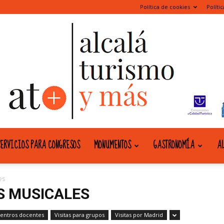
Política de cookies
Políti
ERVICIOS PARA CONGRESOS
MONUMENTOS
GASTRONOMÍA
AL
alcala
es
S MUSICALES
 centros docentes
Visitas para grupos
Visitas por Madrid