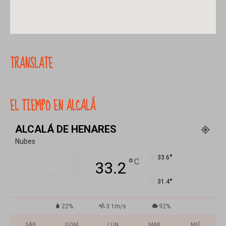
TRANSLATE
EL TIEMPO EN ALCALÁ
ALCALÁ DE HENARES
Nubes
°
33.6
°
C
33.2
°
31.4
22%
3.1m/s
92%
SÁB
DOM
LUN
MAR
MIÉ