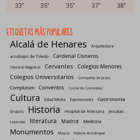
33
°
35
°
35
°
37
°
38
°
ETIQUETAS MÁS POPULARES
Alcalá de Henares
Arquitectura
Cardenal Cisneros
arzobispo de Toledo
Cervantes
Colegios Menores
Catedral-Magistral
Colegios Universitarios
Compañía de Jesús
Conventos
Complutum
Corral de Comedias
Cultura
Gastronomía
Edad Media
Exposiciones
Historia
Jesuitas
Grupos
Hospital de Antezana
literatura
Madrid
Medicina
Leyendas
Monumentos
Palacio Arzobispal
Musica